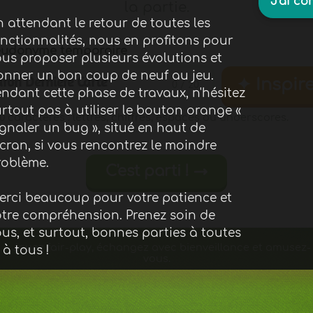
J'ai co
la partie.
 attendant le retour de toutes les
ace libre pour vous y installer.
onctionnalités, nous en profitons pour
eudonyme temporaire
ous proposer plusieurs évolutions et
onner un bon coup de neuf au jeu.
Valider les équipes
✓
✦
Inspir
0 / 20
ndant cette phase de travaux, n'hésitez
rtout pas à utiliser le bouton orange «
0 caractères : lettres, chiffres, espaces ou underscores.
gnaler un bug », situé en haut de
écran, si vous rencontrez le moindre
roblème.
C'est parti !
→
erci beaucoup pour votre patience et
otre compréhension. Prenez soin de
us, et surtout, bonnes parties à toutes
Jouez fair-play, échangez avec bienveillance et amusez-
 à tous !
vous.