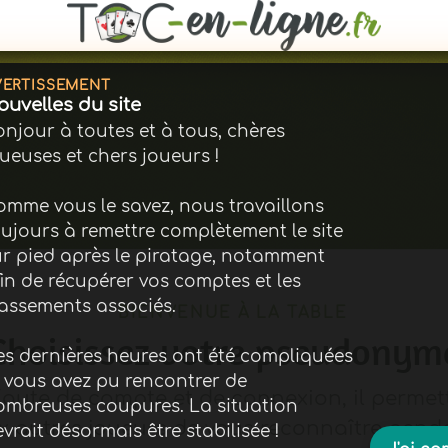
ITUTION DES ÉQUIPES
VERTISSEMENT
ue avec qui ?
ouvelles du site
njour à toutes et à tous, chères
ueuses et chers joueurs !
📤
+
Prenez une place libre
omme vous le savez, nous travaillons
oujours à remettre complètement le site
ur pied après le piratage, notamment
in de récupérer vos comptes et les
lassements associés.
BIENVENUE À LA TABLE
Choisissez votre pseudonym
es dernières heures ont été compliquées
t vous avez pu rencontrer de
aute de compte et de connexion, il permet
ombreuses coupures. La situation
x autres joueurs de vous reconnaître pend
vrait désormais être stabilisée !
ectateur·rices