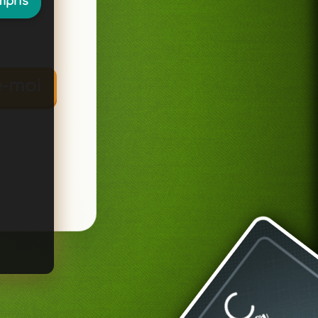
mpris
e-moi