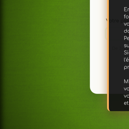
En
💡 Cliquez sur une pl
f
Votre ps
v
d
Pe
su
De 3 à 2
Si
l'
p
M
v
vo
et